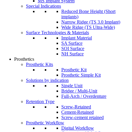
MS Implant System
Special Indications
Reduced Bone Height (Short
implants)
Narrow Ridge (TS 3.0 Implant)
Wide Ridge (TS Ultra-Wide)
Surface Technologies & Materials
Implant Material
SA Surface
SOI Surface
NH Surface
Prosthetics
Prosthetic Kits
Prosthetic Kit
Prosthetic Simple Kit
Solutions by indication
Single Unit
Bridge / Multi-Unit
Full-Arch / Overdenture
Retention Type
Screw-Retained
Cement-Retained
Screw-cement retained
Prosthetic Workflow
Digital Workflow