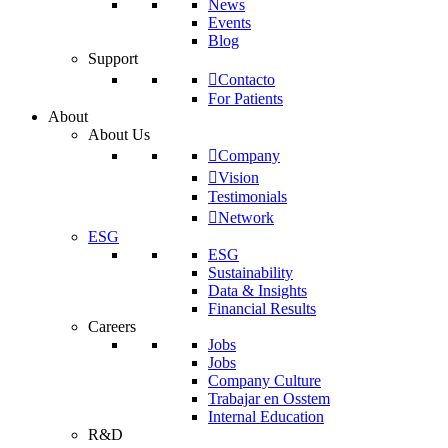
News
Events
Blog
Support
Contacto
For Patients
About
About Us
Company
Vision
Testimonials
Network
ESG
ESG
Sustainability
Data & Insights
Financial Results
Careers
Jobs
Jobs
Company Culture
Trabajar en Osstem
Internal Education
R&D