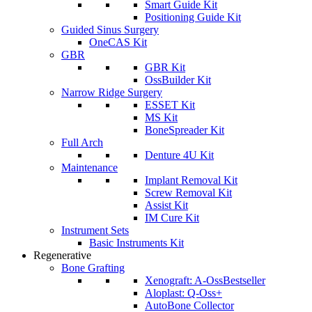
Smart Guide Kit
Positioning Guide Kit
Guided Sinus Surgery
OneCAS Kit
GBR
GBR Kit
OssBuilder Kit
Narrow Ridge Surgery
ESSET Kit
MS Kit
BoneSpreader Kit
Full Arch
Denture 4U Kit
Maintenance
Implant Removal Kit
Screw Removal Kit
Assist Kit
IM Cure Kit
Instrument Sets
Basic Instruments Kit
Regenerative
Bone Grafting
Xenograft: A-Oss
Bestseller
Aloplast: Q-Oss+
AutoBone Collector