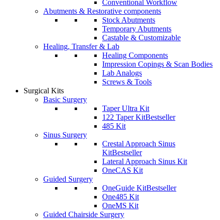
Conventional Workflow
Abutments & Restorative components
Stock Abutments
Temporary Abutments
Castable & Customizable
Healing, Transfer & Lab
Healing Components
Impression Copings & Scan Bodies
Lab Analogs
Screws & Tools
Surgical Kits
Basic Surgery
Taper Ultra Kit
122 Taper Kit
Bestseller
485 Kit
Sinus Surgery
Crestal Approach Sinus
Kit
Bestseller
Lateral Approach Sinus Kit
OneCAS Kit
Guided Surgery
OneGuide Kit
Bestseller
One485 Kit
OneMS Kit
Guided Chairside Surgery