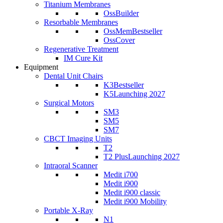
Titanium Membranes
OssBuilder
Resorbable Membranes
OssMem
Bestseller
OssCover
Regenerative Treatment
IM Cure Kit
Equipment
Dental Unit Chairs
K3
Bestseller
K5
Launching 2027
Surgical Motors
SM3
SM5
SM7
CBCT Imaging Units
T2
T2 Plus
Launching 2027
Intraoral Scanner
Medit i700
Medit i900
Medit i900 classic
Medit i900 Mobility
Portable X-Ray
N1