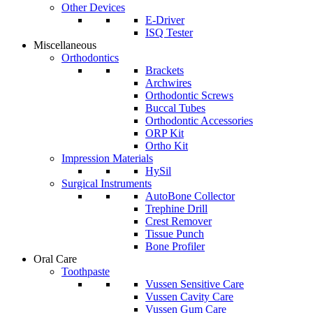
Other Devices
E-Driver
ISQ Tester
Miscellaneous
Orthodontics
Brackets
Archwires
Orthodontic Screws
Buccal Tubes
Orthodontic Accessories
ORP Kit
Ortho Kit
Impression Materials
HySil
Surgical Instruments
AutoBone Collector
Trephine Drill
Crest Remover
Tissue Punch
Bone Profiler
Oral Care
Toothpaste
Vussen Sensitive Care
Vussen Cavity Care
Vussen Gum Care