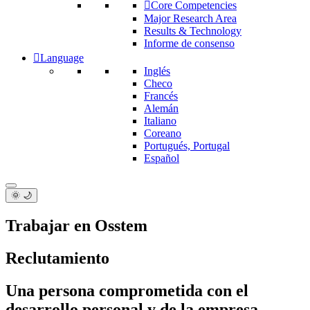
Core Competencies
Major Research Area
Results & Technology
Informe de consenso
Language
Inglés
Checo
Francés
Alemán
Italiano
Coreano
Portugués, Portugal
Español
🌞 🌙
Trabajar en Osstem
Reclutamiento
Una persona comprometida con el
desarrollo personal y de la empresa.